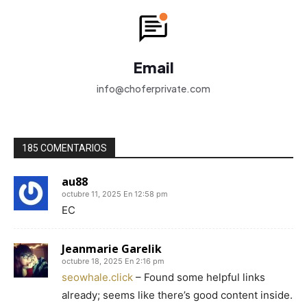
Email
info@choferprivate.com
185 COMENTARIOS
au88
octubre 11, 2025 En 12:58 pm
EC
Jeanmarie Garelik
octubre 18, 2025 En 2:16 pm
seowhale.click
– Found some helpful links
already; seems like there’s good content inside.