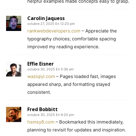
helpful examples made concepts easy to grasp.
Carolin Jaquess
octubre 27, 2025 En 12:20 pm
rankwebdevelopers.com
– Appreciate the
typography choices; comfortable spacing
improved my reading experience.
Effie Eisner
octubre 30, 2025 En 5:36 am
waziqiyi.com
– Pages loaded fast, images
appeared sharp, and formatting stayed
consistent.
Fred Bobbitt
octubre 30, 2025 En 9:20 pm
hsmsy8.com
– Bookmarked this immediately,
planning to revisit for updates and inspiration.