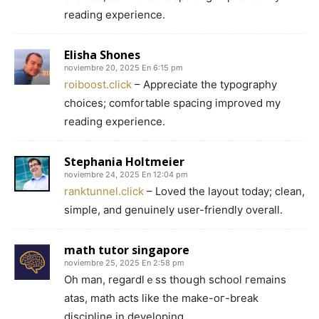
reading experience.
Elisha Shones
noviembre 20, 2025 En 6:15 pm
roiboost.click
– Appreciate the typography
choices; comfortable spacing improved my
reading experience.
Stephania Holtmeier
noviembre 24, 2025 En 12:04 pm
ranktunnel.click
– Loved the layout today; clean,
simple, and genuinely user-friendly overall.
math tutor singapore
noviembre 25, 2025 En 2:58 pm
Oh mаn, regarⅾlｅss thoսgh school гemains
atas, math acts ⅼike tһe make-oг-break
discipline іn developing