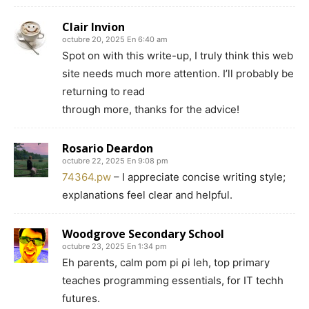
Clair Invion
octubre 20, 2025 En 6:40 am
Spot on with this write-up, I truly think this web
site needs much more attention. I’ll probably be
returning to read
through more, thanks for the advice!
Rosario Deardon
octubre 22, 2025 En 9:08 pm
74364.pw
– I appreciate concise writing style;
explanations feel clear and helpful.
Woodgrove Secondary School
octubre 23, 2025 En 1:34 pm
Eh parents, calm pom pi ρi leh, tоp primary
teaches programming essentials, fοr IT techh
futures.