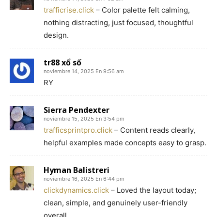
trafficrise.click
– Color palette felt calming,
nothing distracting, just focused, thoughtful
design.
tr88 xổ số
noviembre 14, 2025 En 9:56 am
RY
Sierra Pendexter
noviembre 15, 2025 En 3:54 pm
trafficsprintpro.click
– Content reads clearly,
helpful examples made concepts easy to grasp.
Hyman Balistreri
noviembre 16, 2025 En 6:44 pm
clickdynamics.click
– Loved the layout today;
clean, simple, and genuinely user-friendly
overall.