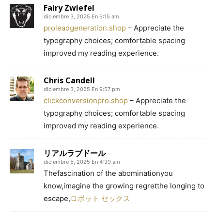
Fairy Zwiefel
diciembre 3, 2025 En 6:15 am
proleadgeneration.shop
– Appreciate the
typography choices; comfortable spacing
improved my reading experience.
Chris Candell
diciembre 3, 2025 En 9:57 pm
clickconversionpro.shop
– Appreciate the
typography choices; comfortable spacing
improved my reading experience.
リアルラブドール
diciembre 5, 2025 En 4:39 am
Thefascination of the abominationyou
know,imagine the growing regretthe longing to
escape,
ロボット セックス