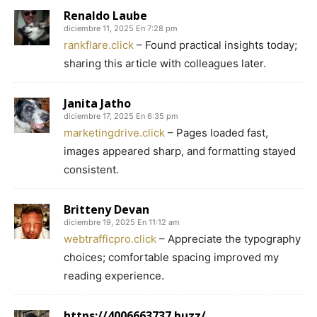
Renaldo Laube
diciembre 11, 2025 En 7:28 pm
rankflare.click
– Found practical insights today;
sharing this article with colleagues later.
Janita Jatho
diciembre 17, 2025 En 6:35 pm
marketingdrive.click
– Pages loaded fast,
images appeared sharp, and formatting stayed
consistent.
Britteny Devan
diciembre 19, 2025 En 11:12 am
webtrafficpro.click
– Appreciate the typography
choices; comfortable spacing improved my
reading experience.
https://4006663737.buzz/