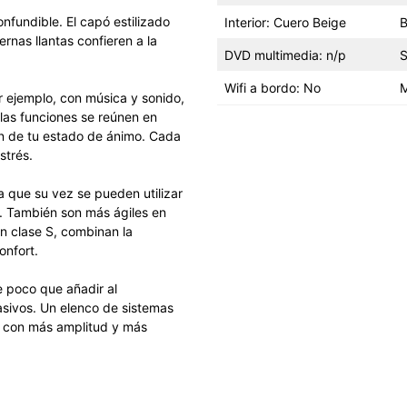
fundible. El capó estilizado
Interior: Cuero Beige
B
rnas llantas confieren a la
DVD multimedia: n/p
S
Wifi a bordo: No
M
or ejemplo, con música y sonido,
 las funciones se reúnen en
ón de tu estado de ánimo. Cada
strés.
 que su vez se pueden utilizar
. También son más ágiles en
n clase S, combinan la
onfort.
e poco que añadir al
asivos. Un elenco de sistemas
, con más amplitud y más