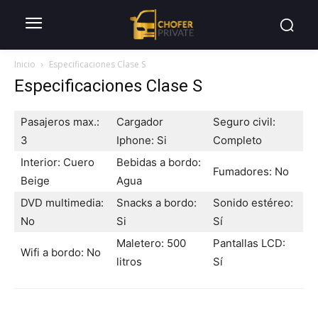
Inicio
Especificaciones Clase S
Especificaciones Clase S
Pasajeros max.:
Cargador
Seguro civil:
3
Iphone: Si
Completo
Interior: Cuero
Bebidas a bordo:
Fumadores: No
Beige
Agua
DVD multimedia:
Snacks a bordo:
Sonido estéreo:
No
Si
Sí
Maletero: 500
Pantallas LCD:
Wifi a bordo: No
litros
Sí